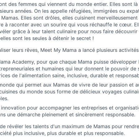
t des femmes qui viennent du monde entier. Elles sont là
sieurs années. On les appelle réfugiées, immigrées ou expat
 Mamas. Elles sont drôles, elles cuisinent merveilleusement
re à raconter avec un sourire qui vous réchauffe le cœur. E
véler grâce à leur talent culinaire pour nous faire découvrir
lles sont les seules à détenir le secret !
aliser leurs rêves, Meet My Mama a lancé plusieurs activités
 Mama Academy, pour que chaque Mama puisse développer
trepreneuriales et humaines qui leur donnent le pouvoir de
ces de l'alimentation saine, inclusive, durable et responsab
 monde qui permet aux Mamas de vivre de leur passion et a
cuisines du monde sous forme de délicieux voyages culina
les.
innovation pour accompagner les entreprises et organisati
ans une démarche pleinement et sincèrement responsable.
de révéler les talents d'un maximum de Mamas pour rendre 
ociété plus inclusive, plus durable et plus responsable.