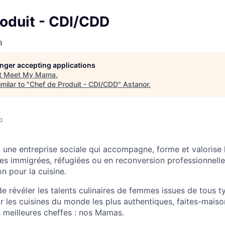
roduit - CDI/CDD
a
longer accepting applications
t
Meet My Mama
.
milar to "
Chef de Produit - CDI/CDD
"
Astanor
.
o
une entreprise sociale qui accompagne, forme et valorise
es immigrées, réfugiées ou en reconversion professionnelle 
on pour la cuisine.
de révéler les talents culinaires de femmes issues de tous 
ir les cuisines du monde les plus authentiques, faites-maison
 meilleures cheffes : nos Mamas.