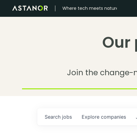
Where tech meets nature
Our 
Join the change-
Search
jobs
Explore
companies