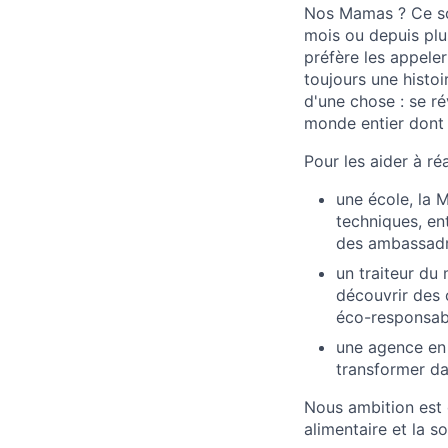
Nos Mamas ? Ce son
mois ou depuis plu
préfère les appeler
toujours une histoi
d'une chose : se ré
monde entier dont e
Pour les aider à ré
une école, la
techniques, en
des ambassadri
un traiteur du
découvrir des 
éco-responsab
une agence en 
transformer d
Nous ambition est 
alimentaire et la s