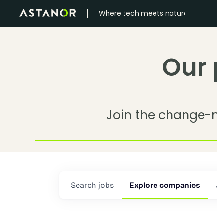
Where tech meets nature
Our 
Join the change-
Search
jobs
Explore
companies